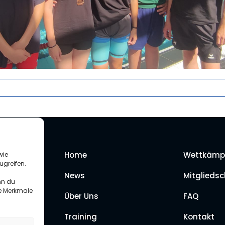
Home
Wettkämp
wie
ugreifen.
News
Mitgliedsc
nn du
te Merkmale
Über Uns
FAQ
Training
Kontakt