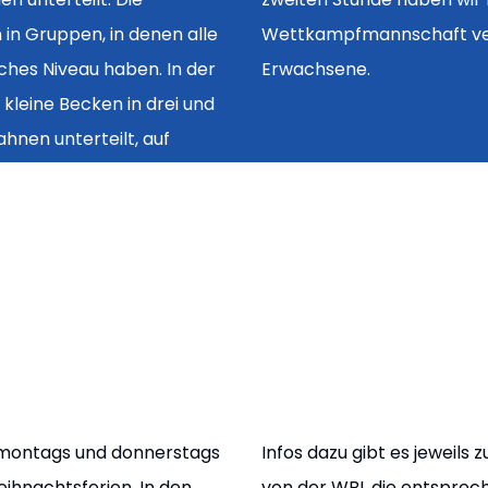
 in Gruppen, in denen alle
schiedene Angebote für
ches Niveau haben. In der
Erwachsene.
 kleine Becken in drei und
hnen unterteilt, auf
 montags und donnerstags
Infos dazu gibt es jeweils
eihnachtsferien. In den
von der WBL die entsprec