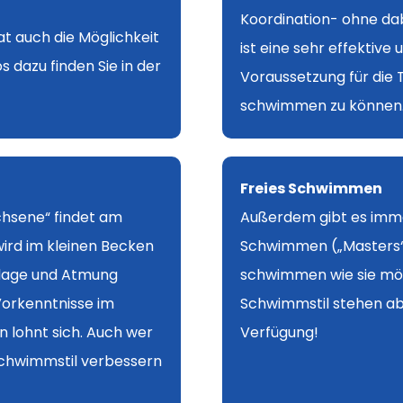
Koordination- ohne dab
t auch die Möglichkeit
ist eine sehr effektiv
 dazu finden Sie in der
Voraussetzung für die 
schwimmen zu können
Freies Schwimmen
chsene
“ findet am
Außerdem gibt es imme
wird im kleinen Becken
Schwimmen („Masters“)
erlage und Atmung
schwimmen wie sie möc
 Vorkenntnisse im
Schwimmstil stehen a
 lohnt sich. Auch wer
Verfügung!
chwimmstil verbessern