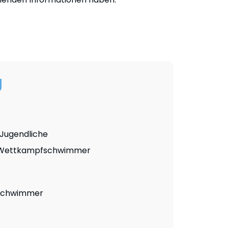
g
 Jugendliche
en Wettkampfschwimmer
fschwimmer