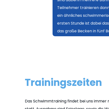
Teilnehmer trainieren dann
Wettkampfmannschaft ver
ein ähnliches schwimmeris
ersten Stunde ist dabei das
das große Becken in fünf Ba
Trainingszeiten
Das Schwimmtraining findet bei uns immer
statt. Ausnahme sind Feiertage, sowie die W