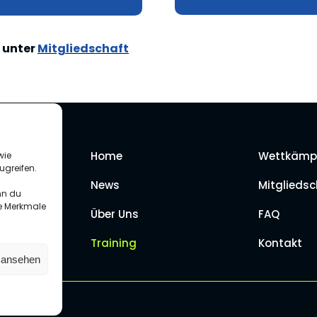
 unter
Mitgliedschaft
Home
Wettkämp
wie
ugreifen.
News
Mitgliedsc
nn du
te Merkmale
Über Uns
FAQ
Training
Kontakt
n ansehen
ress