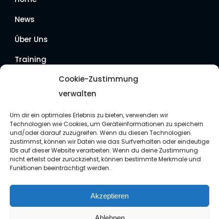
News
Über Uns
Training
Cookie-Zustimmung
Wettkämpfe
verwalten
Mitgliedschaft
Um dir ein optimales Erlebnis zu bieten, verwenden wir
Technologien wie Cookies, um Geräteinformationen zu speichern
FAQ
und/oder darauf zuzugreifen. Wenn du diesen Technologien
zustimmst, können wir Daten wie das Surfverhalten oder eindeutige
Kontakt
IDs auf dieser Website verarbeiten. Wenn du deine Zustimmung
nicht erteilst oder zurückziehst, können bestimmte Merkmale und
Funktionen beeinträchtigt werden.
Impressum
Akzeptieren
Datenschutz
Ablehnen