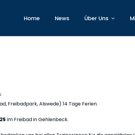
Home
News
Über Uns
M
:
d, Freibadpark, Alswede) 14 Tage Ferien.
.25
im Freibad in Gehlenbeck.