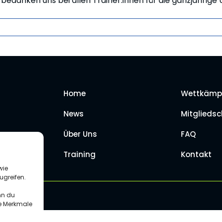
bedanken uns bei allen Trainer:innen für die ganzjährige
Home
Wettkämp
News
Mitgliedsc
Über Uns
FAQ
Training
Kontakt
wie
ugreifen.
ress
nn du
te Merkmale